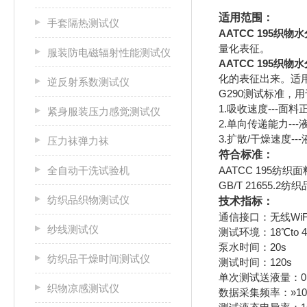
适用范围：
手套隔热测试仪
AATCC 195织
量化表征。
服装防电磁辐射性能测试仪
AATCC 195织
化的表征出来。适
逆反射系数测试仪
G290测试标准
1.吸收速度---
紧身服装压力感觉测试仪
2.单向传递能力-
3.扩散/干燥速度-
压力袜弹力袜
符合标准：
全自动干洗试验机
AATCC 195纺
GB/T 21655.
纺织品织物测试仪
技术指标：
通信接口：无线WiF
纱线测试仪
测试环境：18℃to 40℃
泵水时间：20s
纺织品干燥时间测试仪
测试时间：120s
单次测试送液量：0
织物凉感测试仪
数据采集频率：»10