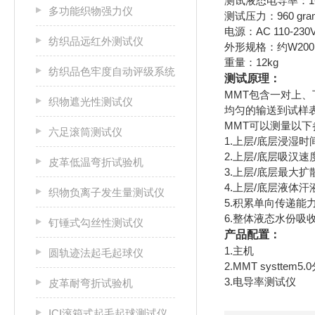
测试液态电导率：16m
多功能织物强力仪
测试压力：960 gra
电源：AC 110-230V
纺织品远红外测试仪
外形规格：约W200×
重量：12kg
纺织品色牢度自动评级系统
测试原理：
MMT包含一对上、
织物遮光性测试仪
均匀的输送到试样
MMT可以测量以下
六足滚筒测试仪
1.上层/底层浸湿时间(
2.上层/底层吸汉速度(
皮革低温弯折试验机
3.上层/底层最大扩散
4.上层/底层液体汗液
织物负离子发生量测试仪
5.积累单向传递能力
6.整体液态水份吸收
钉锤式勾丝性测试仪
产品配置：
1.主机
圆轨迹法起毛起球仪
2.MMT systtem5
3.电导率测试仪
皮革耐弯折试验机
ICI滚箱式起毛起球测试仪