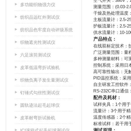
空气开关：380V，1
多功能织物强力仪
测量范围：(0.03-2.0
干燥及热处理温度：1
纺织品远红外测试仪
主板流量计：2.5-25 
护板流量计：2.5-25 
纺织品色牢度自动评级系统
供水流量计：10-100 
产品特点：
织物遮光性测试仪
在线双标定技术：
广泛测量范围：量程为
六足滚筒测试仪
多种测量材料：可
控制系统：采用日
皮革低温弯折试验机
高可靠性输出：无
PID温控系统：采
织物负离子发生量测试仪
自主研发工控软件
RS-232C串口
钉锤式勾丝性测试仪
配件及耗材：
试样夹具：1个用
圆轨迹法起毛起球仪
流量计：3个用于
温度传感器：2个
皮革耐弯折试验机
标准试样：若干用
ICI滚箱式起毛起球测试仪
测试原理：