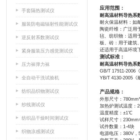
应用范围：
手套隔热测试仪
耐高温材料导热系
耐火保温材料：如
服装防电磁辐射性能测试仪
陶瓷纤维：广泛用
毡、纺织物：适用
逆反射系数测试仪
板、砖：用于建筑
还适用于高温环境
紧身服装压力感觉测试仪
测试标准：
耐高温材料导热系
压力袜弹力袜
GB/T 17911-
全自动干洗试验机
YB/T 4130-2
纺织品织物测试仪
产品规格：
外形尺寸：780mm*7
纱线测试仪
加热炉测试温度：200
温度精度：±1℃
纺织品干燥时间测试仪
试样尺寸：230mm×2
试件数量：1-4块
织物凉感测试仪
电源电压：380V，5