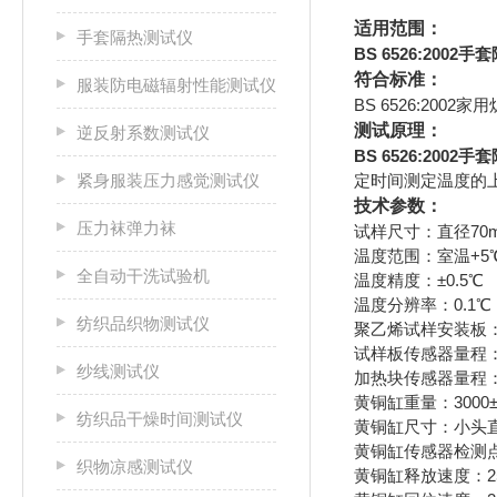
适用范围：
手套隔热测试仪
BS 6526:2002
符合标准：
服装防电磁辐射性能测试仪
BS 6526:200
测试原理：
逆反射系数测试仪
BS 6526:2002
紧身服装压力感觉测试仪
定时间测定温度的
技术参数：
压力袜弹力袜
试样尺寸：直径70
温度范围：室温+5℃
全自动干洗试验机
温度精度：±0.5℃
温度分辨率：0.1℃
纺织品织物测试仪
聚乙烯试样安装板：12
试样板传感器量程：0
纱线测试仪
加热块传感器量程：0
黄铜缸重量：3000±
纺织品干燥时间测试仪
黄铜缸尺寸：小头直径Φ
黄铜缸传感器检测点，
织物凉感测试仪
黄铜缸释放速度：25