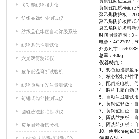
黄铜缸回位速度：25
多功能织物强力仪
黄铜缸距试样面距离：
聚乙烯防护板：200×
纺织品远红外测试仪
聚乙烯防护板距试样
聚乙烯防护板移动速度
纺织品色牢度自动评级系统
时间测量范围：0～99
电源：AC220V，50
织物遮光性测试仪
外形尺寸：540×38
总重：40kg
六足滚筒测试仪
仪器特点：
1、彩色触摸屏显
皮革低温弯折试验机
2、核心控制部件采
3、配伺服电机、
织物负离子发生量测试仪
4、联机电脑自动
5、自动生成测试
钉锤式勾丝性测试仪
6、黄铜缸释放：
7、黄铜缸回位：
圆轨迹法起毛起球仪
8、隔热防护板：
9、隔热防护板：
皮革耐弯折试验机
10、使用omega
ICI滚箱式起毛起球测试仪
使用方法：