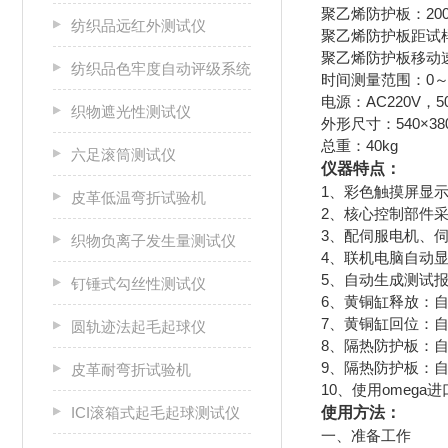
聚乙烯防护板：200×
纺织品远红外测试仪
聚乙烯防护板距试样
聚乙烯防护板移动速
纺织品色牢度自动评级系统
时间测量范围：0～99
电源：AC220V，5
织物遮光性测试仪
外形尺寸：540×38
总重：40kg
六足滚筒测试仪
仪器特点：
1、彩色触摸屏显
皮革低温弯折试验机
2、核心控制部件采
3、配伺服电机、
织物负离子发生量测试仪
4、联机电脑自动
5、自动生成测试
钉锤式勾丝性测试仪
6、黄铜缸释放：
7、黄铜缸回位：
圆轨迹法起毛起球仪
8、隔热防护板：
9、隔热防护板：
皮革耐弯折试验机
10、使用omeg
ICI滚箱式起毛起球测试仪
使用方法：
一、准备工作