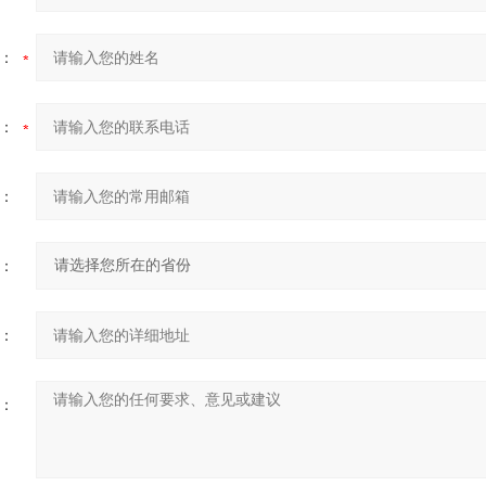
：
：
：
：
：
：