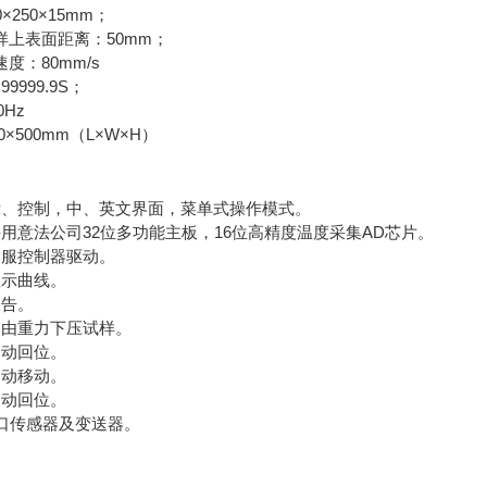
250×15mm；
上表面距离：50mm；
度：80mm/s
999.9S；
0Hz
0×500mm（L×W×H）
示、控制，中、英文界面，菜单式操作模式。
用意法公司32位多功能主板，16位高精度温度采集AD芯片。
伺服控制器驱动。
显示曲线。
报告。
自由重力下压试样。
自动回位。
自动移动。
自动回位。
a进口传感器及变送器。