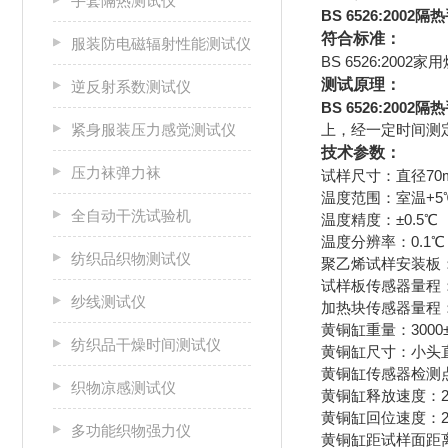
手套隔热测试仪
BS 6526:200
符合标准：
服装防电磁辐射性能测试仪
BS 6526:200
测试原理：
逆反射系数测试仪
BS 6526:200
紧身服装压力感觉测试仪
上，经一定时间测
技术参数：
压力袜弹力袜
试样尺寸：直径70
温度范围：室温+5℃
全自动干洗试验机
温度精度：±0.5℃
温度分辨率：0.1℃
纺织品织物测试仪
聚乙烯试样安装板：12
试样板传感器量程：0
纱线测试仪
加热块传感器量程：0
黄铜缸重量：3000±
纺织品干燥时间测试仪
黄铜缸尺寸：小头直径Φ
黄铜缸传感器检测点
织物凉感测试仪
黄铜缸释放速度：25
黄铜缸回位速度：25
多功能织物强力仪
黄铜缸距试样面距离：