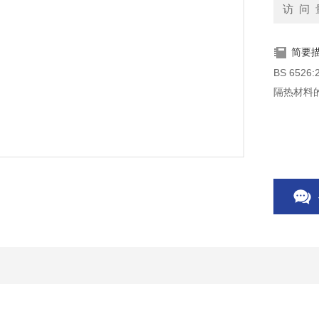
访 问 
简要
BS 65
隔热材料