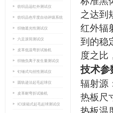
标准黑
纺织品远红外测试仪
之达到
纺织品色牢度自动评级系统
红外辐
织物遮光性测试仪
到的稳
六足滚筒测试仪
皮革低温弯折试验机
度之比
织物负离子发生量测试仪
技术参
钉锤式勾丝性测试仪
辐射源：
圆轨迹法起毛起球仪
皮革耐弯折试验机
热板尺
ICI滚箱式起毛起球测试仪
热板温度