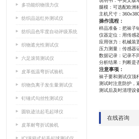
说明书：中英文版
多功能织物强力仪
腿模：可选配欧洲标准腿
主机尺寸：360x380x
纺织品远红外测试仪
操作流程：
‌样品准备‌：把袜
纺织品色牢度自动评级系统
‌仪器定位‌：用传
‌应用张力‌：机械
织物遮光性测试仪
‌压力测量‌：传感
‌数据记录‌：记录
六足滚筒测试仪
‌分析结果‌：判断
注意事项：
皮革低温弯折试验机
袜子要和测试仪顶
测试时注意防护，
织物负离子发生量测试仪
测试后及时清理设
钉锤式勾丝性测试仪
圆轨迹法起毛起球仪
在线咨询
皮革耐弯折试验机
ICI滚箱式起毛起球测试仪