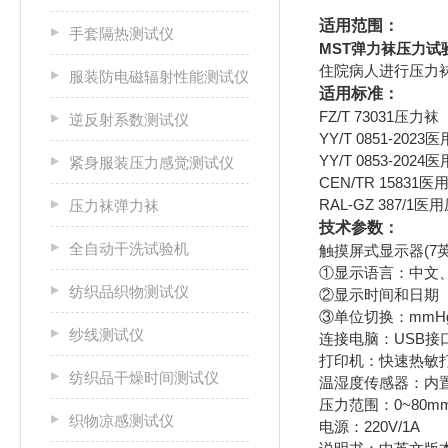
适用范围：
手套隔热测试仪
MST弹力袜压力试
住院病人进行压力
服装防电磁辐射性能测试仪
适用标准：
FZ/T 73031压力袜
逆反射系数测试仪
YY/T 0851-202
YY/T 0853-20
紧身服装压力感觉测试仪
CEN/TR 1583
RAL-GZ 387
压力袜弹力袜
技术参数：
全自动干洗试验机
触摸屏式显示器(7英
①显示语言：中文
纺织品织物测试仪
②显示时间和日期
③单位切换：mmHg
纱线测试仪
连接电脑：USB接
打印机：快速热敏
纺织品干燥时间测试仪
温湿度传感器：内
压力范围：0~80mmHg
织物凉感测试仪
电源：220V/1A