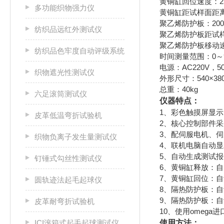
黄铜缸回位速度：25
多功能织物强力仪
黄铜缸距试样面距离：
聚乙烯防护板：200×
纺织品远红外测试仪
聚乙烯防护板距试样
聚乙烯防护板移动速度
纺织品色牢度自动评级系统
时间测量范围：0～99
电源：AC220V，50
织物遮光性测试仪
外形尺寸：540×38
总重：40kg
六足滚筒测试仪
仪器特点：
1、彩色触摸屏显
皮革低温弯折试验机
2、核心控制部件采
3、配伺服电机、
织物负离子发生量测试仪
4、联机电脑自动
5、自动生成测试
钉锤式勾丝性测试仪
6、黄铜缸释放：
7、黄铜缸回位：
圆轨迹法起毛起球仪
8、隔热防护板：
9、隔热防护板：
皮革耐弯折试验机
10、使用omega
ICI滚箱式起毛起球测试仪
使用方法：