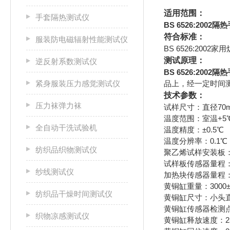
适用范围：
手套隔热测试仪
BS 6526:200
符合标准：
服装防电磁辐射性能测试仪
BS 6526:200
测试原理：
逆反射系数测试仪
BS 6526:200
紧身服装压力感觉测试仪
品上，经一定时间
技术参数：
压力袜弹力袜
试样尺寸：直径70
温度范围：室温+5℃
全自动干洗试验机
温度精度：±0.5℃
温度分辨率：0.1℃
纺织品织物测试仪
聚乙烯试样安装板：12
试样板传感器量程：0
纱线测试仪
加热块传感器量程：0
黄铜缸重量：3000±
纺织品干燥时间测试仪
黄铜缸尺寸：小头直径Φ
黄铜缸传感器检测点，
织物凉感测试仪
黄铜缸释放速度：25