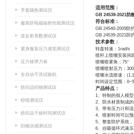
适用范围：
手套隔热测试仪
GB 24539-20
符合标准：
服装防电磁辐射性能测试仪
GB 24540-20
GB 24539-20
逆反射系数测试仪
技术参数：
紧身服装压力感觉测试仪
转盘转速：1rad/s
喷杆上喷嘴安装间距
压力袜弹力袜
喷嘴喷雾角：75°
喷嘴喷射压力：300
全自动干洗试验机
喷嘴水流喷速：(1.14±
时间设定范围：0~99
纺织品织物测试仪
产品特点：
1、特制的假人模型
纱线测试仪
2、防水材质制成
3、带有压力计和
纺织品干燥时间测试仪
4、喷射时间可以
5、整套防护系统
织物凉感测试仪
6、自吸循环式液