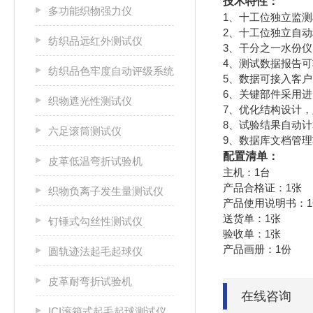
技术特性：
多功能织物强力仪
1、十工位独立监
2、十工位独立自
纺织品远红外测试仪
3、干分之一水份
4、测试数据报告可
纺织品色牢度自动评级系统
5、数据可接入客户
6、关键部件采用
织物遮光性测试仪
7、优化结构设计
8、试验结果自动
六足滚筒测试仪
9、数据库文档管
配置清单：
皮革低温弯折试验机
主机：1台
产品合格证：1张
织物负离子发生量测试仪
产品使用说明书：1
送货单：1张
钉锤式勾丝性测试仪
验收单：1张
产品画册：1份
圆轨迹法起毛起球仪
皮革耐弯折试验机
在线咨询
ICI滚箱式起毛起球测试仪