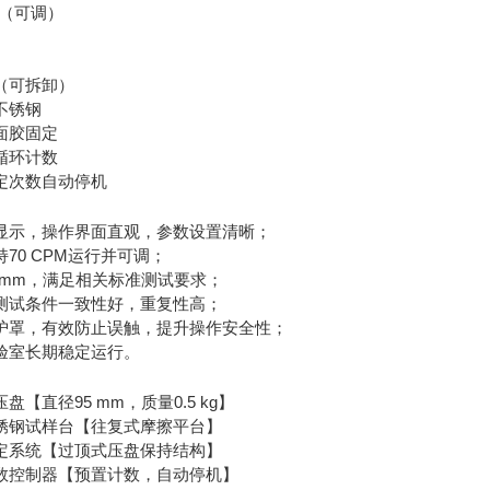
M（可调）
（可拆卸）
不锈钢
面胶固定
循环计数
定次数自动停机
显示，操作界面直观，参数设置清晰；
70 CPM运行并可调；
 mm，满足相关标准测试要求；
测试条件一致性好，重复性高；
护罩，有效防止误触，提升操作安全性；
验室长期稳定运行。
【直径95 mm，质量0.5 kg】
锈钢试样台【往复式摩擦平台】
定系统【过顶式压盘保持结构】
数控制器【预置计数，自动停机】