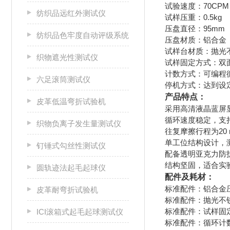
试验速度：70CP
纺织品远红外测试仪
试样压重：0.5kg
压盘直径：95mm
纺织品色牢度自动评级系统
压盘材质：铝合金
试样台材质：抛光
织物遮光性测试仪
试样固定方式：双
计数方式：可编程
六足滚筒测试仪
停机方式：达到设
产品特点：
皮革低温弯折试验机
采用高清液晶蓝屏
循环速度稳定，支持
织物负离子发生量测试仪
往复摩擦行程为20
单工位结构设计，
钉锤式勾丝性测试仪
配备透明亚克力防
结构坚固，适合实
圆轨迹法起毛起球仪
配件及耗材：
标准配件：铝合金压盘
皮革耐弯折试验机
标准配件：抛光不
标准配件：试样固
ICI滚箱式起毛起球测试仪
标准配件：循环计