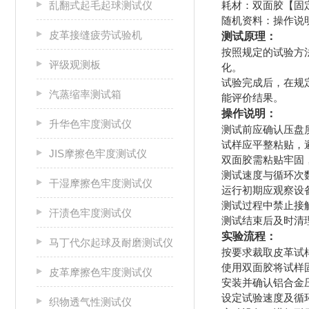
乱翻式起毛起球测试仪
耗材：双面胶【固
随机资料：操作说
皮革接缝疲劳试验机
测试原理：
按照规定的试验方
评级观测板
化。
试验完成后，在规
汽蒸缩率测试箱
能评价结果。
操作说明：
升华色牢度测试仪
测试前应确认压盘
试样应平整粘贴，
JIS摩擦色牢度测试仪
双面胶需粘贴牢固
测试速度与循环次
干湿摩擦色牢度测试仪
运行初期应观察设
测试过程中禁止接
汗渍色牢度测试仪
测试结束后及时清
实验流程：
马丁代尔起球及耐磨测试仪
按要求裁取皮革试
使用双面胶将试样
皮革摩擦色牢度测试仪
安装并确认铝合金
设定试验速度及循
织物透气性测试仪