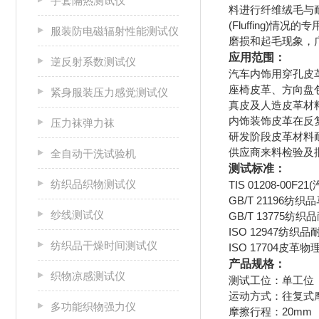
手套隔热测试仪
料进行纤维绒毛与
(Fluffing
服装防电磁辐射性能测试仪
磨损和起毛现象，
应用范围：
逆反射系数测试仪
汽车内饰用穿孔皮
座椅皮革、方向盘
紧身服装压力感觉测试仪
真皮及人造皮革材
内饰装饰皮革在反
压力袜弹力袜
研发阶段皮革材料
供应商来料检验及
全自动干洗试验机
测试标准：
纺织品织物测试仪
TIS 01208-0
GB/T 21196
纱线测试仪
GB/T 13775
ISO 12947纺织
纺织品干燥时间测试仪
ISO 17704皮
产品规格：
织物凉感测试仪
测试工位：单工位
运动方式：往复式
多功能织物强力仪
摩擦行程：20mm