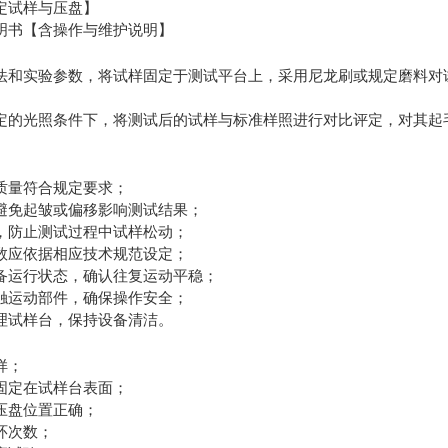
定试样与压盘】
明书【含操作与维护说明】
法和实验参数，将试样固定于测试平台上，采用尼龙刷或规定磨料对
定的光照条件下，将测试后的试样与标准样照进行对比评定，对其起
质量符合规定要求；
避免起皱或偏移影响测试结果；
，防止测试过程中试样松动；
数应依据相应技术规范设定；
备运行状态，确认往复运动平稳；
触运动部件，确保操作安全；
理试样台，保持设备清洁。
样；
固定在试样台表面；
压盘位置正确；
环次数；