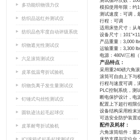
测试循环次数：100,
多功能织物强力仪
模拟使用年限：约1
测试速度：可调，最
纺织品远红外测试仪
行程：可调
适用床垫尺寸：从
纺织品色牢度自动评级系统
设备尺寸：101"×113
产品重量：3,000 lb
织物遮光性测试仪
运输重量：3,300 lb
电源：480V/三相
六足滚筒测试仪
产品特点：
采用重240磅六角
皮革低温弯折试验机
滚筒可自由上下与
行程与速度可调，
织物负离子发生量测试仪
PLC控制系统，
断电保护设计，电
钉锤式勾丝性测试仪
配置上下超行程限
设备结构采用粉末
圆轨迹法起毛起球仪
可选安全防护装置
配件及耗材：
皮革耐弯折试验机
六角滚筒组件：重2
床垫支撑与定位台
ICI滚箱式起毛起球测试仪