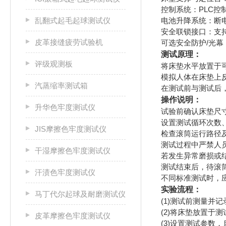
控制系统：PLC控
乱翻式起毛起球测试仪
电池升降系统：断
安全联锁接口：支
皮革接缝疲劳试验机
可选安全防护/光
测试原理：
评级观测板
将床垫水平放置于
模拟人体在床垫上
汽蒸缩率测试箱
在测试前与测试后
操作说明：
升华色牢度测试仪
试验前确认床垫尺
设置测试循环次数
JIS摩擦色牢度测试仪
检查滚筒运行路径
测试过程中严禁人
干湿摩擦色牢度测试仪
若发生异常磨损或
测试结束后，待滚
汗渍色牢度测试仪
不同标准测试时，
实验流程：
马丁代尔起球及耐磨测试仪
(1)测试前测量并
(2)将床垫放置于
皮革摩擦色牢度测试仪
(3)设置测试参数