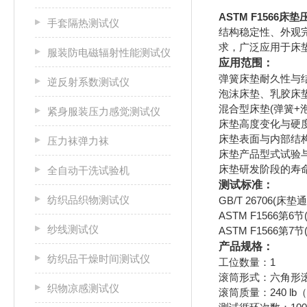
ASTM F1566
手套隔热测试仪
结构稳定性、外观
求，广泛应用于床
服装防电磁辐射性能测试仪
应用范围：
弹簧床垫耐久性与
逆反射系数测试仪
泡沫床垫、乳胶床
混合型床垫(弹簧+
紧身服装压力感觉测试仪
床垫高度变化与硬
床垫表面与内部结
压力袜弹力袜
床垫产品型式试验
床垫研发阶段的寿
全自动干洗试验机
测试标准：
纺织品织物测试仪
GB/T 26706(
ASTM F1566第6
纱线测试仪
ASTM F1566第7
产品规格：
纺织品干燥时间测试仪
工位数量：1
滚筒形式：六角形
织物凉感测试仪
滚筒质量：240 lb（