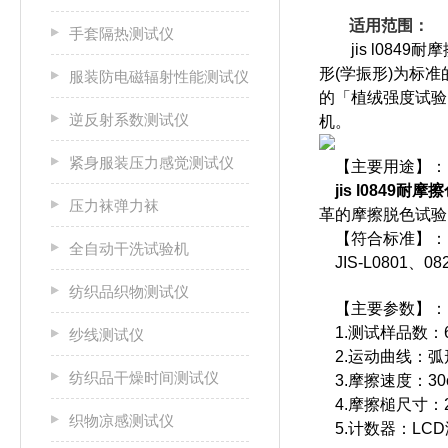
适用范围：
手套隔热测试仪
jis l084
形(学振形)为标
服装防电磁辐射性能测试仪
的「植绒强度试验
逆反射系数测试仪
机。
紧身服装压力感觉测试仪
【主要用途】：
jis l0849
压力袜弹力袜
革的摩擦脱色试验
【符合标准】：
全自动干洗试验机
JIS-L0801、08
纺织品织物测试仪
【主要参数】：
1.测试样品数：
纱线测试仪
2.运动曲线：弧形
纺织品干燥时间测试仪
3.摩擦速度：30c
4.摩擦槌尺寸：2cm
织物凉感测试仪
5.计数器：LCD液