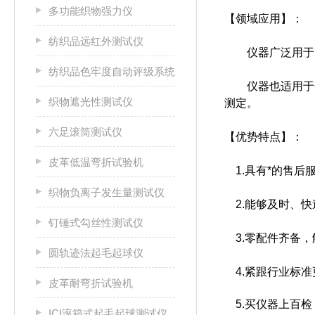
多功能织物强力仪
【领域应用】：
纺织品远红外测试仪
仪器广泛用于高
纺织品色牢度自动评级系统
仪器也适用于研
织物遮光性测试仪
测定。
六足滚筒测试仪
【优势特点】：
皮革低温弯折试验机
1.具有*的售后
织物负离子发生量测试仪
2.能够及时、快
钉锤式勾丝性测试仪
3.零配件齐备，
圆轨迹法起毛起球仪
4.紧跟行业标准
皮革耐弯折试验机
5.买仪器上百检
ICI滚箱式起毛起球测试仪