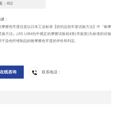
量：452
描述：
型摩擦色牢度仪是以日本工业标准【纺织品色牢度试验方法】中『耐摩
验方法』(JIS L0849)中规定的摩擦试验机Ⅱ形(学振形)为标准的试验
用于染色纤维制品的耐摩擦色牢度的评价和判定。
在线咨询
联系电话：