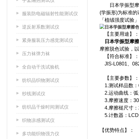
手套隔热测试仪
日本学振型
(学振形)为标准
服装防电磁辐射性能测试仪
「植绒强度试验
逆反射系数测试仪
【主要用途】
紧身服装压力感觉测试仪
日本学振型摩
摩擦脱色试验，
压力袜弹力袜
【符合标准】
JIS-L0801、08
全自动干洗试验机
【主要参数】
纺织品织物测试仪
1.测试样品数：
2.运动曲线：弧形
纱线测试仪
3.摩擦速度：30c
纺织品干燥时间测试仪
4.摩擦槌尺寸：2cm
5.计数器：LCD液
织物凉感测试仪
【优势特点】：
多功能织物强力仪