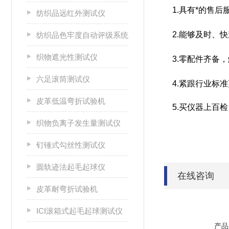
1.具有*的售后
纺织品远红外测试仪
2.能够及时、
纺织品色牢度自动评级系统
织物遮光性测试仪
3.零配件齐备，
六足滚筒测试仪
4.紧跟行业标
皮革低温弯折试验机
5.买仪器上百检
织物负离子发生量测试仪
钉锤式勾丝性测试仪
圆轨迹法起毛起球仪
在线咨询
皮革耐弯折试验机
ICI滚箱式起毛起球测试仪
产品