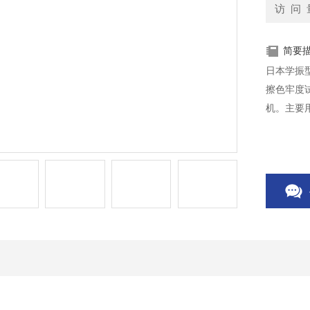
访 问 
简要
日本学振
擦色牢度试
机。主要