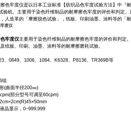
摩擦色牢度仪
是以日本工业标准【纺织品色牢度试验方法】中『耐摩擦
的试验机。主要用于染色纤维制品的耐摩擦色牢度的评价和判定
」，人造革的「摩擦脱色试验」，纸板、印刷油墨、涂料等的「
：
擦色牢度仪
主要用于染色纤维制品的耐摩擦色牢度的评价和判定
以及纸板、印刷、油墨、涂料等的耐摩擦磨耗试验。
：
23、0849、1006、1084、K6328、P8136、TR369B等
：
6组
(曲面半径200㎜)
pm(部分型号可调至60cpm)
×2cm(R)45×50mm
晶显示，0~999,999