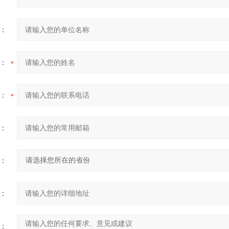
：
：
：
：
：
：
：