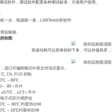
的测试软件，测试软件配置各种测试标准，方便用户使用。
标准
机一台，电源线一条，LABTest分析软件.
环境实验箱。
试拆卸图
风道结构可以简单拆卸下来，可以外接风罩，
箱
器：进口可编程模式中英文对话式显示。
℃, 1%, P.I.D 控制
0℃ ～80℃
～ 80﹪R.H
0.5℃，±2.5﹪R.H
：电子式芬兰维萨拉
℃ ～ 80℃ 约需35分钟
0℃ ～10℃约需40分钟