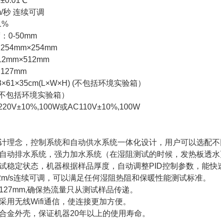
0.01℃
m/秒 连续可调
1%
0-50mm
54mm×254mm
2mm×512mm
27mm
61×35cm(L×W×H) (不包括环境实验箱）
g(不包括环境实验箱）
0V±10%,100W或AC110V±10%,100W
特点
设计理念，控制系统和自动供水系统一体化设计，用户可以选配
，自动排水系统，强力加水系统（在湿阻测试的时候，发热板透
测试稳定状态，机器根据样品厚度，自动调整PID控制参数，能
-1.2m/s连续可调，可以满足任何湿阻热阻和保暖性能测试标准。
度127mm,确保热流量只从测试样品传递。
接采用无线Wifi通信，使连接更加方便。
铝合金外壳，保证机器20年以上的使用寿命。