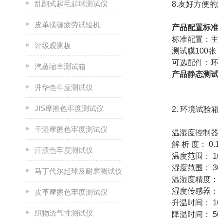
乱翻式起毛起球测试仪
8.友好方便
皮革接缝疲劳试验机
产品配置
标准配置：主
评级观测板
测试膜100张
可选配件：
汽蒸缩率测试箱
产品静态测
升华色牢度测试仪
JIS摩擦色牢度测试仪
2. 环境试验
干湿摩擦色牢度测试仪
温湿度控制
解 析 度： 0.1
汗渍色牢度测试仪
温度范围： 1
湿度范围： 30
马丁代尔起球及耐磨测试仪
温湿度精度： ±
湿度传感器
皮革摩擦色牢度测试仪
升温时间： 10
织物透气性测试仪
降温时间： 5