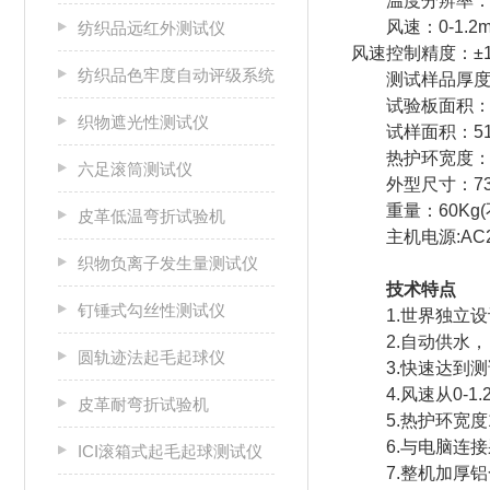
温度分辨率：±
风速：0-1.2
纺织品远红外测试仪
风速控制精度：±
纺织品色牢度自动评级系统
测试样品厚度：
试验板面积：2
织物遮光性测试仪
试样面积：51
热护环宽度：1
六足滚筒测试仪
外型尺寸：73×
重量：60K
皮革低温弯折试验机
主机电源:AC22
织物负离子发生量测试仪
技术
钉锤式勾丝性测试仪
1.世界独立
2.自动供水
圆轨迹法起毛起球仪
3.快速达到
4.风速从0
皮革耐弯折试验机
5.热护环宽
6.与电脑连
ICI滚箱式起毛起球测试仪
7.整机加厚