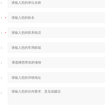
：
：
：
：
：
：
：