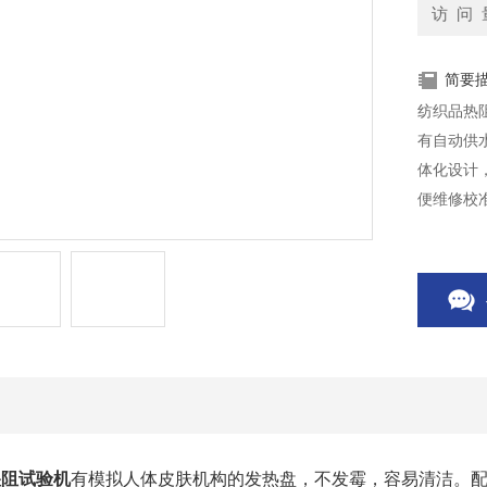
访 问 
简要
纺织品热
有自动供
体化设计
便维修校
足无风速
湿阻试验机
有模拟人体皮肤机构的发热盘，不发霉，容易清洁。