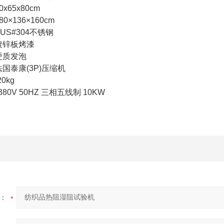
x65x80cm
0×136×160cm
US#304不锈钢
镀锌板烤漆
硬质发泡
国泰康(3P)压缩机
0kg
380V 50HZ 三相五线制 10KW
：