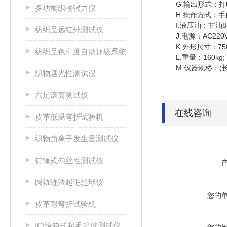
G.输出形式：打印
多功能织物强力仪
H.操作方式：手自
I.液压油：甘油85
纺织品远红外测试仪
J.电源：AC220V 5
K.外形尺寸：750×
纺织品色牢度自动评级系统
L.重量：160kg;
M.仪器规格：(长×宽
织物遮光性测试仪
六足滚筒测试仪
在线咨询
皮革低温弯折试验机
织物负离子发生量测试仪
钉锤式勾丝性测试仪
圆轨迹法起毛起球仪
您的
皮革耐弯折试验机
ICI滚箱式起毛起球测试仪