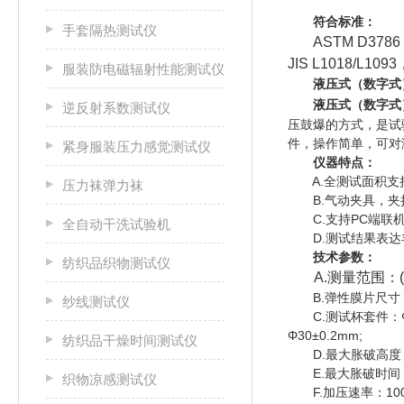
符合标准：
手套隔热测试仪
ASTM D3786，
JIS L1018/L109
服装防电磁辐射性能测试仪
液压式（数字式
液压式（数字式
逆反射系数测试仪
压鼓爆的方式，是试
件，操作简单，可对
紧身服装压力感觉测试仪
仪器特点：
A.全测试面积支持
压力袜弹力袜
B.气动夹具，夹持
C.支持PC端联机
全自动干洗试验机
D.测试结果表达丰
技术参数：
纺织品织物测试仪
A.测量范围：(满
B.弹性膜片尺寸：外径
纱线测试仪
C.测试杯套件：Φ112.8
Φ30±0.2mm;
纺织品干燥时间测试仪
D.最大胀破高度：70
E.最大胀破时间：99
织物凉感测试仪
F.加压速率：100