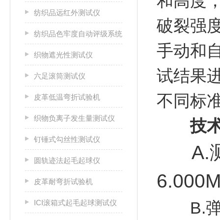
和高度
纺织品远红外测试仪
破裂强
纺织品色牢度自动评级系统
手动和
织物遮光性测试仪
试结果
六足滚筒测试仪
不同标
皮革低温弯折试验机
织物负离子发生量测试仪
技术
钉锤式勾丝性测试仪
A.
圆轨迹法起毛起球仪
6.000
皮革耐弯折试验机
ICI滚箱式起毛起球测试仪
B.弹性