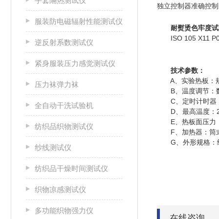
手套隔热测试仪
独立控制器准确控制
服装防电磁辐射性能测试仪
耐熨烫色牢度试验仪J
ISO 105 X11 P01 
逆反射系数测试仪
紧身服装压力感觉测试仪
技术参数：
A、实验热板：规格W
压力袜弹力袜
B、温度调节：数字
C、定时计时器，
全自动干洗试验机
D、最高温度：25
E、热板面压力：4±1
纺织品织物测试仪
F、加热器：筒式加热
G、外形规格：约W250
纱线测试仪
纺织品干燥时间测试仪
织物凉感测试仪
多功能织物强力仪
在线咨询