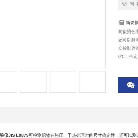
访 问 
简要
耐熨烫色牢
还可以测
立控制器
0℃，带
JIS L0879
可检测织物在热压、干热处理时的尺寸稳定性，还可以测