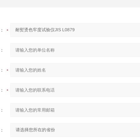
：
：
：
：
：
：