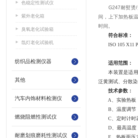
色稳定性测试仪
G247耐熨
紫外老化箱
间，上下加热板温
时间。
臭氧老化试验箱
符合标准：
氙灯老化试验机
ISO 105 X11 P01 
纺织品检测仪器
适用范围：
本装置是适用于
其他
泛黄测试、分散染
技术参数：
汽车内饰材料检测仪
A、实验热板：规格
B、温度调节：数
燃烧阻燃性测试仪
C、定时计时器
D、最高温度：2
耐磨划痕磨耗性测试仪
E、热板面压力：4±