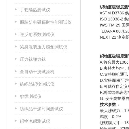
织物胀破强度测
手套隔热测试仪
ASTM D3786
ISO 13938-
服装防电磁辐射性能测试仪
IWS TM 29 
EDANA 80.
逆反射系数测试仪
NEXT 22 测定
紧身服装压力感觉测试仪
织物胀破强度测
压力袜弹力袜
A.符合最大100c
B.夹持力均匀，
全自动干洗试验机
C.支持联机通讯
D.实验面积可更
纺织品织物测试仪
E.可储存自定义标
F.测试结果表达丰
纱线测试仪
G. 安全防护罩自
技术参数：
纺织品干燥时间测试仪
最大涨破力：1.5
精度：0.2%
织物凉感测试仪
涨破膜尺寸：155
输出形式：打印