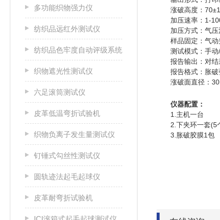
多功能织物强力仪
涨破高度：70±
加压速率：1-100
纺织品远红外测试仪
加压方式：气压
样品固定：气动
纺织品色牢度自动评级系统
测试模式：手动/
报告输出：对结
织物遮光性测试仪
报告格式：胀破
涨破面直径：30mm;
六足滚筒测试仪
仪器配置：
皮革低温弯折试验机
1.主机一台
2.下夹环一套(5
织物负离子发生量测试仪
3.胀破胶膜1包
钉锤式勾丝性测试仪
圆轨迹法起毛起球仪
皮革耐弯折试验机
ICI滚箱式起毛起球测试仪