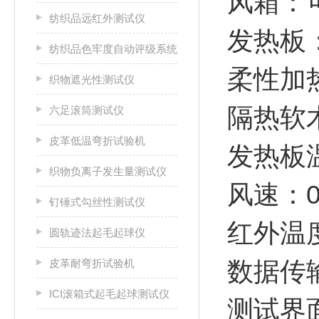
风箱：可
纺织品远红外测试仪
发热板：
纺织品色牢度自动评级系统
柔性加热
织物遮光性测试仪
隔热软木
六足滚筒测试仪
皮革低温弯折试验机
发热板温
织物负离子发生量测试仪
风速：0-
钉锤式勾丝性测试仪
红外温度
圆轨迹法起毛起球仪
皮革耐弯折试验机
数据传
ICI滚箱式起毛起球测试仪
测试界