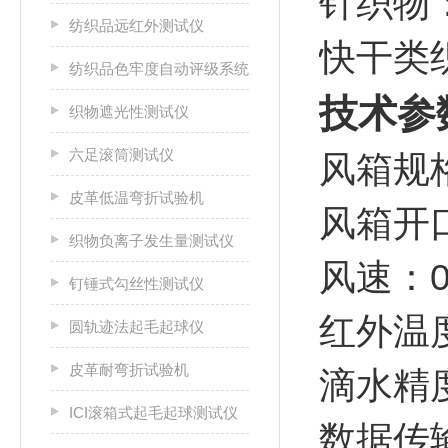
‌针织
纺织品远红外测试仪
‌快干
纺织品色牢度自动评级系统
技术参
织物遮光性测试仪
六足滚筒测试仪
风箱规格
皮革低温弯折试验机
风箱开口
织物负离子发生量测试仪
风速：0.2
钉锤式勾丝性测试仪
红外温度
圆轨迹法起毛起球仪
皮革耐弯折试验机
滴水精度：0
ICI滚箱式起毛起球测试仪
数据传