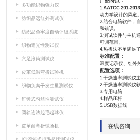
产品特点：
多功能织物强力仪
1.
AATCC 201-
动力学设计的风道
纺织品远红外测试仪
2.结合电脑软件
和错误。
纺织品色牢度自动评级系统
3.测试软件与主机通
可调范围。
织物遮光性测试仪
4.热板法不单满足
标准配置：
六足滚筒测试仪
温度记录仪、红外
配置选项：
皮革低温弯折试验机
1.干燥速率测试仪
2.干燥速率测试仪
织物负离子发生量测试仪
3.专用电脑
4.样品压杆
钉锤式勾丝性测试仪
5.USB数据线
圆轨迹法起毛起球仪
皮革耐弯折试验机
在线咨询
ICI滚箱式起毛起球测试仪