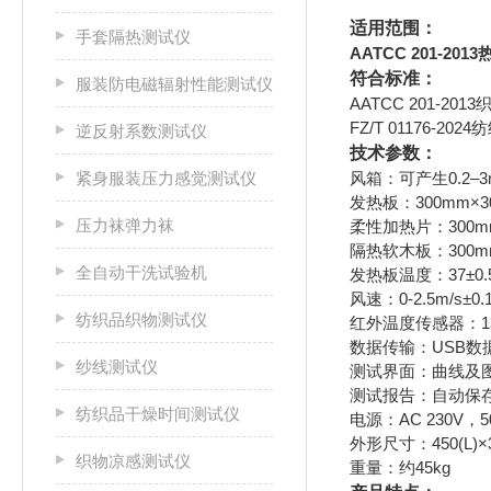
适用范围：
手套隔热测试仪
AATCC 201-2
符合标准：
服装防电磁辐射性能测试仪
AATCC 201-2
FZ/T 01176-
逆反射系数测试仪
技术参数：
紧身服装压力感觉测试仪
风箱：可产生0.2–3
发热板：300mm×3
压力袜弹力袜
柔性加热片：300mm
隔热软木板：300mm
全自动干洗试验机
发热板温度：37±0
风速：0-2.5m/s±0.
纺织品织物测试仪
红外温度传感器：15-5
数据传输：USB数
纱线测试仪
测试界面：曲线及
测试报告：自动保存
纺织品干燥时间测试仪
电源：AC 230V，50
外形尺寸：450(L)×3
织物凉感测试仪
重量：约45kg