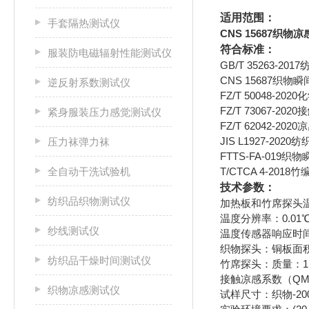
适用范围：
手套隔热测试仪
CNS 15687织物
符合标准：
服装防电磁辐射性能测试仪
GB/T 35263-
CNS 15687织
逆反射系数测试仪
FZ/T 50048-
FZ/T 73067-2
紧身服装压力感觉测试仪
FZ/T 62042-2
JIS L1927-2
压力袜弹力袜
FTTS-FA-019
全自动干洗试验机
T/CTCA 4-2018
技术参数：
纺织品织物测试仪
加热板和竹席探头温
温度分辨率：0.01
纱线测试仪
温度传感器响应时间：
织物探头：铜板面积：9
纺织品干燥时间测试仪
竹席探头：质量：1.
接触凉感系数（QMAX
织物凉感测试仪
试样尺寸：织物-200