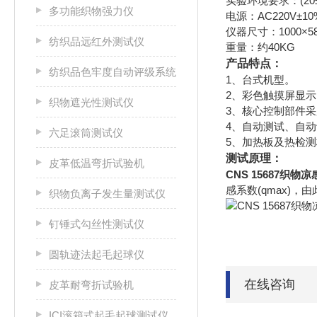
实验环境要求：(20±
多功能织物强力仪
电源：AC220V±10%
仪器尺寸：1000×58
纺织品远红外测试仪
重量：约40KG
产品特点：
纺织品色牢度自动评级系统
1、台式机型。
2、彩色触摸屏显
织物遮光性测试仪
3、核心控制部件采
4、自动测试、自
六足滚筒测试仪
5、加热板及热检测
测试原理：
皮革低温弯折试验机
CNS 15687织物
感系数(qmax)
织物负离子发生量测试仪
钉锤式勾丝性测试仪
圆轨迹法起毛起球仪
在线咨询
皮革耐弯折试验机
ICI滚箱式起毛起球测试仪