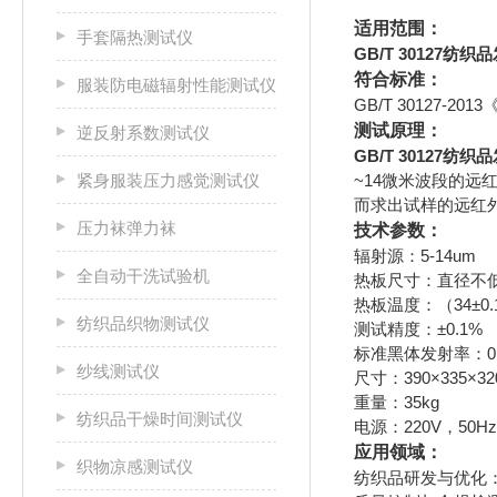
适用范围：
手套隔热测试仪
GB/T 30127
符合标准：
服装防电磁辐射性能测试仪
GB/T 30127
测试原理：
逆反射系数测试仪
GB/T 30127
紧身服装压力感觉测试仪
~14微米波段的
而求出试样的远红
压力袜弹力袜
技术参数：
辐射源：5-14um
全自动干洗试验机
热板尺寸：直径不低
热板温度：（34±0.
纺织品织物测试仪
测试精度：±0.1%
标准黑体发射率：0.
纱线测试仪
尺寸：390×335×3
重量：35kg
纺织品干燥时间测试仪
电源：220V，50Hz
应用领域：
织物凉感测试仪
‌纺织品研发与优