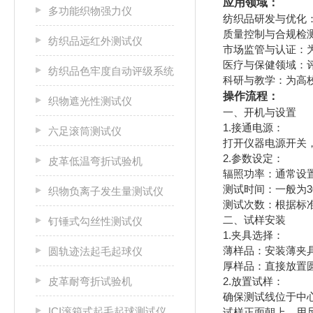
应用领域：
多功能织物强力仪
‌纺织品研发与优
‌质量控制与合规检
纺织品远红外测试仪
‌市场监管与认证‌
‌医疗与保健领域‌
纺织品色牢度自动评级系统
‌科研与教学‌：为
操作流程：
织物遮光性测试仪
一、开机与设置
‌1.接通电源‌：
六足滚筒测试仪
打开仪器电源开关
‌2.参数设定‌：
皮革低温弯折试验机
辐照功率：通常设置
测试时间：一般为3
织物负离子发生量测试仪
测试次数：根据标
二、试样安装
钉锤式勾丝性测试仪
1.‌夹具选择‌：
薄样品：安装薄夹
圆轨迹法起毛起球仪
厚样品：直接放置
皮革耐弯折试验机
‌2.放置试样‌：
确保测试线位于中
ICI滚箱式起毛起球测试仪
试样正面朝上，用