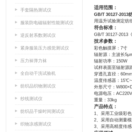
适用范围：
手套隔热测试仪
GB/T 30127-
用温升试验测定纺
服装防电磁辐射性能测试仪
符合标准：
GB/T 30127
逆反射系数测试仪
技术参数：
紧身服装压力感觉测试仪
彩色触摸屏：7寸
辐射源：主波长5μm
压力袜弹力袜
辐射功率：150W
试样表面至辐射源距
全自动干洗试验机
穿透孔直径：60m
温度传感器：15℃~
纺织品织物测试仪
外形尺寸：W800×D
电源电压：AC220V±
纱线测试仪
重量：33kg
产品特点：
纺织品干燥时间测试仪
1、采用工业级彩
2、采用自动测量
织物凉感测试仪
3、采用高精度传