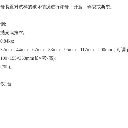
评价装置对试样的破坏情况进行评价：开裂，碎裂或断裂。
钢;
抛光或拉丝;
84kg;
mm，44mm，67mm，83mm，95mm，117mm，200mm，可调
×155×350mm(长×宽×高);
9lb)。
仪1台