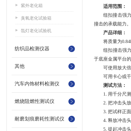
紫外老化箱
适用范围：
纽扣撞击强力测
臭氧老化试验箱
撞击的承载能力
氙灯老化试验机
产品详细：
将质量为0.84kg
纺织品检测仪器
纽扣撞击强力测
于底座金属平台
其他
可使用放大倍数
可用卡心或千分
汽车内饰材料检测仪
测试方法：
1. 用千分尺测定
燃烧阻燃性测试仪
2. 把冲击头
3. 把试样正
耐磨划痕磨耗性测试仪
4. 释放冲击
5. 提起冲击