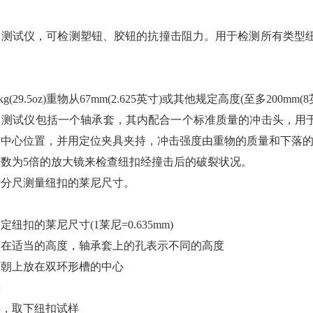
试仪，可检测塑钮、胶钮的抗撞击阻力。用于检测所有类型纽扣(
。
(29.5oz)重物从67mm(2.625英寸)或其他规定高度(至多200
试仪包括一个轴承套，其内配合一个标准质量的冲击头，用于
的中心位置，并用定位夹具夹持，冲击强度由重物的质量和下落
为5倍的放大镜来检查纽扣经撞击后的破裂状况。
尺测量纽扣的莱尼尺寸。
纽扣的莱尼尺寸(1莱尼=0.635mm)
放在适当的高度，轴承套上的孔表示不同的高度
面朝上放在双环形槽的中心
头
头，取下纽扣试样