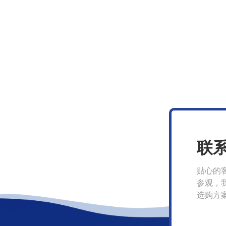
联
贴心的
参观，
选购方