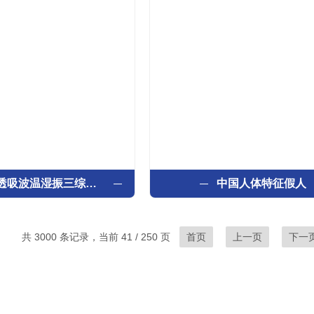
GB/T 5170透吸波温湿振三综合试验箱
中国人体特征假人
共 3000 条记录，当前 41 / 250 页
首页
上一页
下一