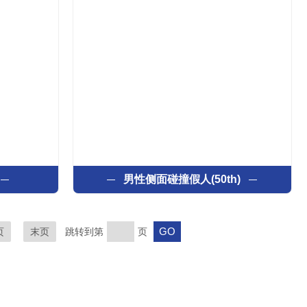
男性侧面碰撞假人(50th)
页
末页
跳转到第
页