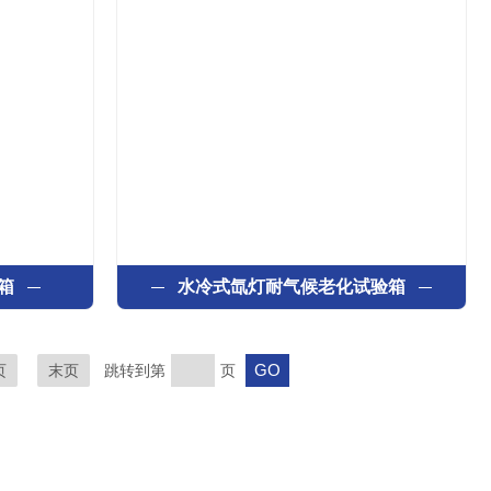
箱
水冷式氙灯耐气候老化试验箱
页
末页
跳转到第
页